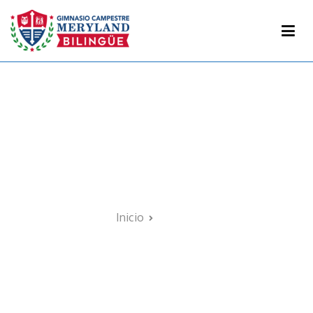
Gimnasio Campestre Meryland Bilingüe
Colegio Bilingüe Campestre ubicado en Chía
Inicio
Contact